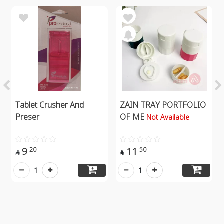
Tablet Crusher And
ZAIN TRAY PORTFOLIO
Preser
OF ME
Not Available
9
11
20
50


1
1