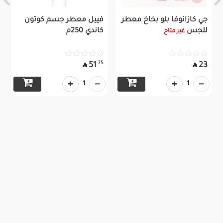
جي كازانوفا بلو بخاخ معطر
فييل معطر جسم كوتون
للجس
كاندي 250م
غير متاح
75
51
23


1
1