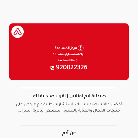
مركز المساعدة
لديك استفسار او مشكلة ؟
نحن هنا للمساعدة
920022326
صيدلية ادم اونلاين | اقرب صيدلية لك
أفضل واقرب صيدليات لك. استشارات طبية مع عروض على
منتجات الجمال والعناية بالبشرة. استمتعي بتجربة الشراء.
عن آدم