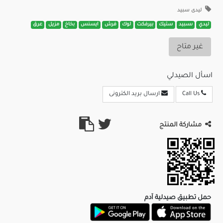
ليدى سبيد
ليدي
ىسبيد
ستيك
بيرفكت
لوك
فرش
ايسنس
بخاخ
مزيل
عرق
غير متاح
اسأل الصيدلي
Call Us
ارسال بريد الكترونى
مشاركة المنتج
حمل تطبيق صيدلية آدم