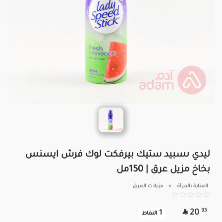
ليدي ىسبيد ستيك بيرفكت لوك فرش ايسنس
بخاخ مزيل عرق | 150مل
العناية بالمرأة
>
مزيلات العرق

93
20
1
النقاط