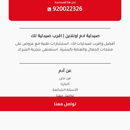
نحن هنا للمساعدة
920022326
صيدلية ادم اونلاين | اقرب صيدلية لك
أفضل واقرب صيدليات لك. استشارات طبية مع عروض على
منتجات الجمال والعناية بالبشرة. استمتعي بتجربة الشراء.
عن آدم
من نحن
أخبارنا
الأسئلة الشائعة
تواصل معنا
تواصل معنا
السياسات
سياسة الخصوصية
الشروط و الأحكام