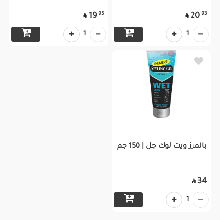
95
93
19
20


1
1
بالمرز ويت لوك جل | 150 جم
34

1