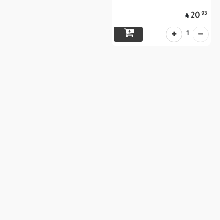
93
20

1