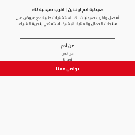
صيدلية ادم اونلاين | اقرب صيدلية لك
أفضل واقرب صيدليات لك. استشارات طبية مع عروض على
منتجات الجمال والعناية بالبشرة. استمتعي بتجربة الشراء.
عن آدم
من نحن
أخبارنا
الأسئلة الشائعة
تواصل معنا
تواصل معنا
السياسات
سياسة الخصوصية
الشروط و الأحكام
سياسة الإرجاع و الاستبدال
روابط هامة
أنضم للفريق