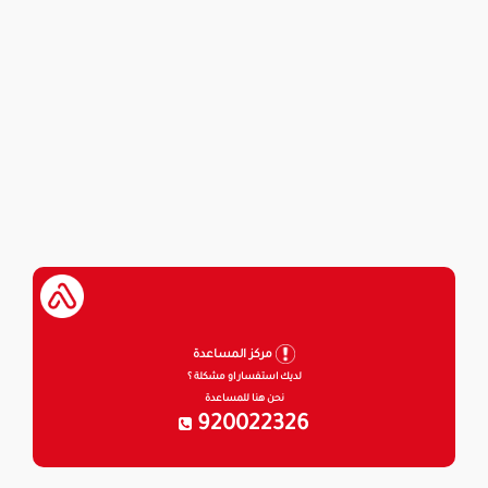
مركز المساعدة
لديك استفسار او مشكلة ؟
نحن هنا للمساعدة
920022326