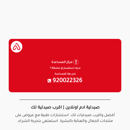
مركز المساعدة
لديك استفسار او مشكلة ؟
نحن هنا للمساعدة
920022326
صيدلية ادم اونلاين | اقرب صيدلية لك
أفضل واقرب صيدليات لك. استشارات طبية مع عروض على
منتجات الجمال والعناية بالبشرة. استمتعي بتجربة الشراء.