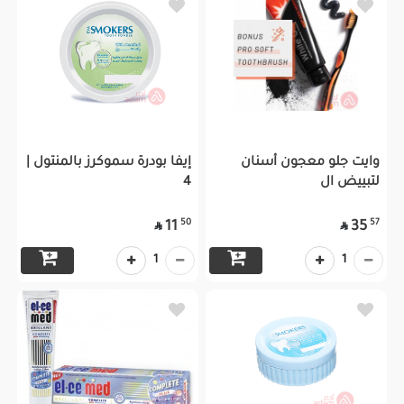
وايت جلو معجون أسنان
إيفا بودرة سموكرز بالمنتول |
لتبييض ال
4
50
57
11
35


1
1