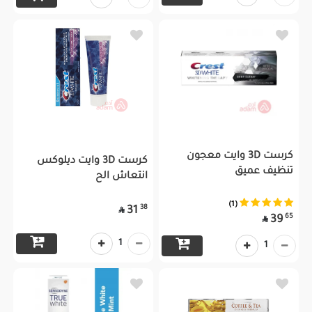
كرست 3D وايت معجون
كرست 3D وايت ديلوكس
تنظيف عميق
انتعاش الح
(1)
38
31

65
39

1
1