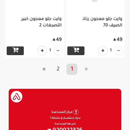
وايت جلو معجون رذاذ
وايت جلو معجون خبير
الصيف 70
التصبغات 2
49
49


1
1
»
2
1
«
مركز المساعدة
لديك استفسار او مشكلة ؟
نحن هنا للمساعدة