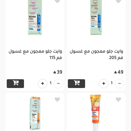
وايت جلو معجون مع غسول
وايت جلو معجون مع غسول
فم 205
فم 115
39
49


1
1