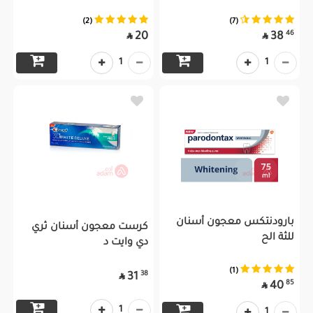
(2)
(7)
46
20
38


1
1
بارودنتكس معجون أسنان
كرست معجون أسنان ثري
للثة الح
دي وايت د
(1)
38
31

85
40

1
1