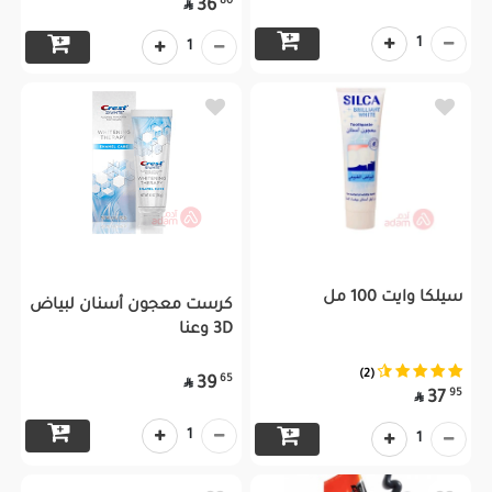
80
36

1
1
سيلكا وايت 100 مل
كرست معجون أسنان لبياض
3D وعنا
(2)
65
39

95
37

1
1