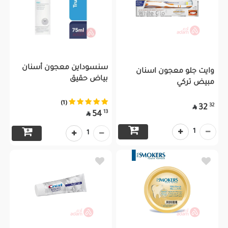
سنسوداين معجون أسنان
وايت جلو معجون اسنان
بياض حقيق
مبيض تركي
(1)
32
32

13
54

1
1