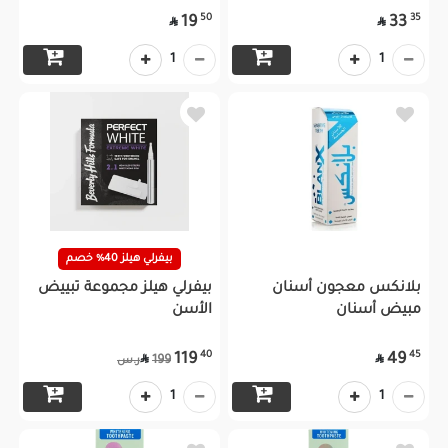
50
35
19
33


1
1
بيفرلي هيلز 40% خصم
بلانكس معجون أسنان
بيفرلي هيلز مجموعة تبييض
مبيض أسنان
الأسن
40
45
119
49


199
ر.س
1
1