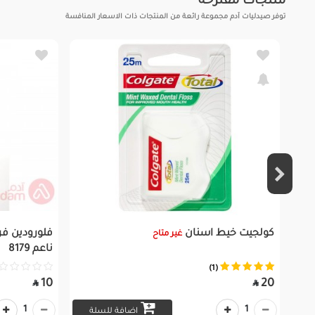
منتجات مقترحة
توفر صيدليات آدم مجموعة رائعة من المنتجات ذات الاسعار المنافسة
كولجيت خيط اسنان
فلورودين فر
غير متاح
ناعم 8179
(1)
10
20


1
1
اضافة للسلة