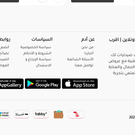
عن آدم
السياسات
روابط
ونلاين | اقرب
من نحن
سياسة الخصوصية
أنضم 
أخبارنا
الشروط و الأحكام
نصائح 
صيدليات لك.
الأسئلة الشائعة
سياسة الإرجاع و
الصيد
بية مع عروض
تواصل معنا
الاستبدال
المو
لجمال والعناية
متعي بتجربة