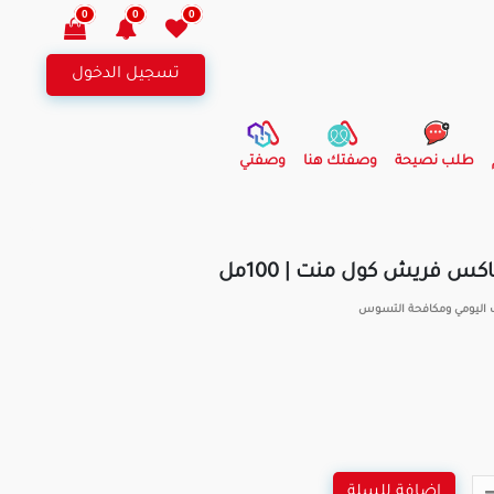
0
0
0
تسجيل الدخول
طلب نصيحة
وصفتك هنا
وصفتي
 فريش كول منت | 100مل
اليومي ومكافحة التسوس
اضافة للسلة