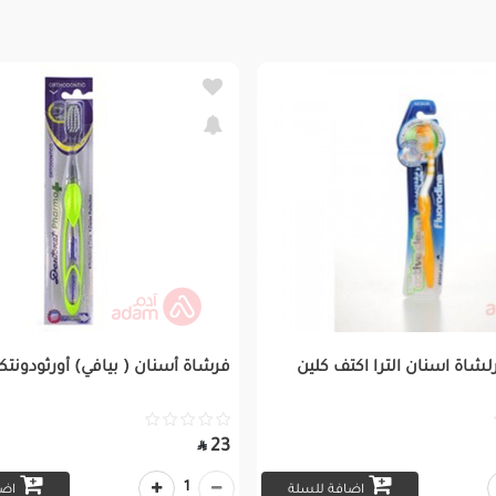
لشاة اسنان الترا اكتف كلين
فرشاة أسنان ( بيافي) أورثودون
23

1
اضافة للسلة
اضا