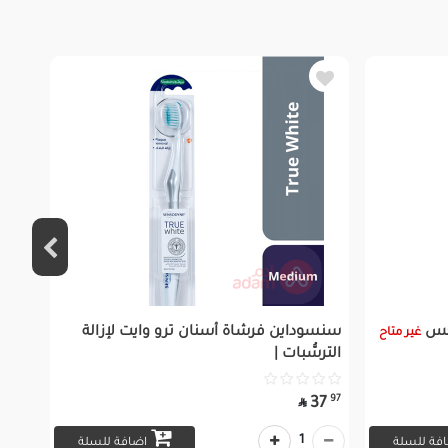
تكس
سنسوداين فرشاة أسنان ترو وايت لإزالة
غير متاح
الترسُّبات |
97
37

1
فة للسلة
اضافة للسلة