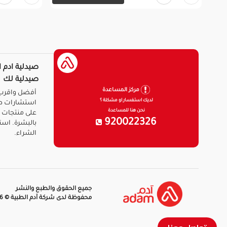
صيدلية ادم ا
صيدلية لك
مركز المساعدة
أفضل واقرب 
لديك استفسار او مشكلة ؟
استشارات ط
نحن هنا للمساعدة
على منتجات ا
920022326
بالبشرة. است
الشراء.
جميع الحقوق والطبع والنشر
محفوظة لدى شركة آدم الطبية © 2026