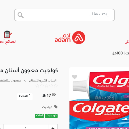
آلي
نصائح آدم
1مل
كولجيت معجون أسنان ماكس
العنايه الفم والأسنان
>
معجون للتنظيف 

50
17
1
النقاط
كولجيت
كولجيت
لمنت