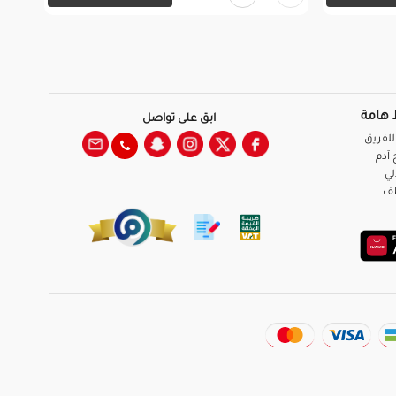
 هامة
ابق على تواصل
للفريق
آدم
لي
ظف