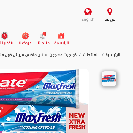
فروعنا
English
(current)
الرئيسية
منتجاتنا
عروضنا
التذكير ال
الرئيسية
المنتجات
كولجيت معجون أسنان ماكس فريش كول منت | 00