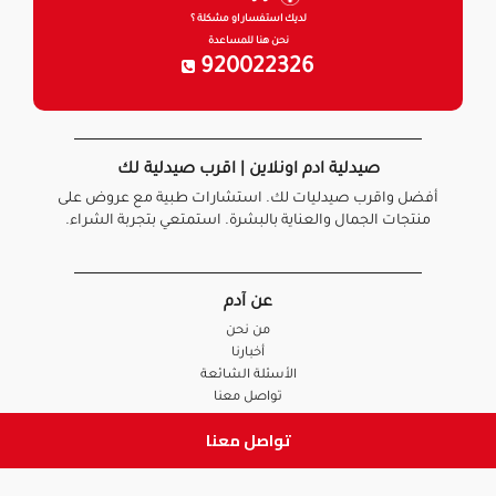
لديك استفسار او مشكلة ؟
نحن هنا للمساعدة
920022326
صيدلية ادم اونلاين | اقرب صيدلية لك
أفضل واقرب صيدليات لك. استشارات طبية مع عروض على
منتجات الجمال والعناية بالبشرة. استمتعي بتجربة الشراء.
عن آدم
من نحن
أخبارنا
الأسئلة الشائعة
تواصل معنا
تواصل معنا
السياسات
سياسة الخصوصية