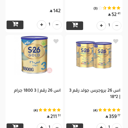
(3)
142

41
52

1
1
اس 26 بروجرس جولد رقم 3
اس 26 رقم | 3 1800 جرام
| 2*18
(4)
(4)
51
77
211
359


1
1