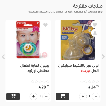
منتجات مقترحة
توفر صيدليات آدم مجموعة رائعة من المنتجات ذات الاسعار المنافسة
نوبي غير بالتنقيط سيليكون
بيجون لهاية اطفال
الحل
مطاطي اورثود
غير متاح
75
15
28
24


1
1