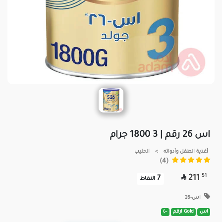
اس 26 رقم | 3 1800 جرام
أغذية الطفل وأدواته
>
الحليب
(4)

51
211
7
النقاط
اس-26
اس
Gold ارقم
٤٠٠