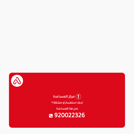
مركز المساعدة
لديك استفسار او مشكلة ؟
نحن هنا للمساعدة
920022326