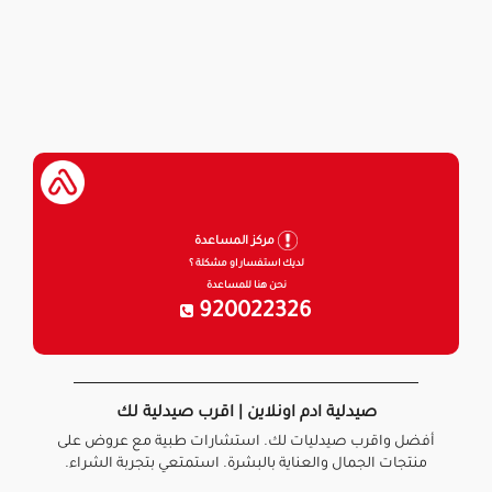
مركز المساعدة
لديك استفسار او مشكلة ؟
نحن هنا للمساعدة
920022326
صيدلية ادم اونلاين | اقرب صيدلية لك
أفضل واقرب صيدليات لك. استشارات طبية مع عروض على
منتجات الجمال والعناية بالبشرة. استمتعي بتجربة الشراء.