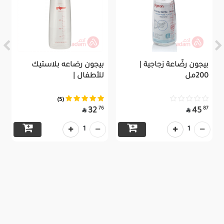
بيجون رضّاعة زجاجية |
بيجون رضاعه بلاستيك
200مل
للأطفال |
(5)
76
87
32
45


1
1