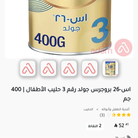
اس-26 بروجرس جولد رقم 3 حليب الأطفال | 400
جم
أغذية الطفل وأدواته
>
الحليب
(3)

41
52
2
النقاط