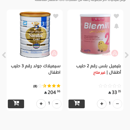
توفر صيدليات آدم مجموعة رائعة من المنتجات ذات الاسعار المنافسة
بليميل بلس رقم 2 حليب
سيميلاك جولد رقم 3 حليب
أطفال |
اطفال
غير متاح
(8)
96
35
204
33


1
1