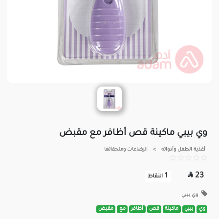
وي بيبي ماكينة قص أظافر مع مقبض
أغذية الطفل وأدواته
>
الرضاعات وملحقاتها

23
1
النقاط
وي بيبي
وي
بيبي
ماكينة
قص
أظافر
مع
مقبض