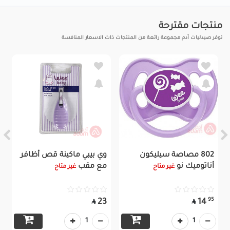
منتجات مقترحة
توفر صيدليات آدم مجموعة رائعة من المنتجات ذات الاسعار المنافسة
802 مصاصة سيليكون
وي بيبي ماكينة قص أظافر
أناتوميك نو
مع مقب
غير متاح
غير متاح
95
23
14


1
1