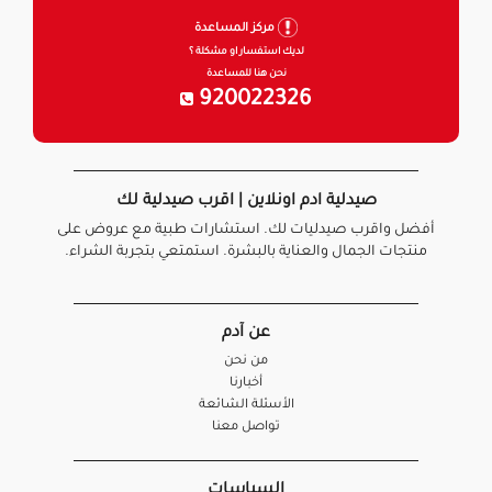
مركز المساعدة
لديك استفسار او مشكلة ؟
نحن هنا للمساعدة
920022326
صيدلية ادم اونلاين | اقرب صيدلية لك
أفضل واقرب صيدليات لك. استشارات طبية مع عروض على
منتجات الجمال والعناية بالبشرة. استمتعي بتجربة الشراء.
عن آدم
من نحن
أخبارنا
الأسئلة الشائعة
تواصل معنا
السياسات