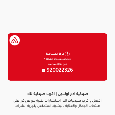
مركز المساعدة
لديك استفسار او مشكلة ؟
نحن هنا للمساعدة
920022326
صيدلية ادم اونلاين | اقرب صيدلية لك
أفضل واقرب صيدليات لك. استشارات طبية مع عروض على
منتجات الجمال والعناية بالبشرة. استمتعي بتجربة الشراء.