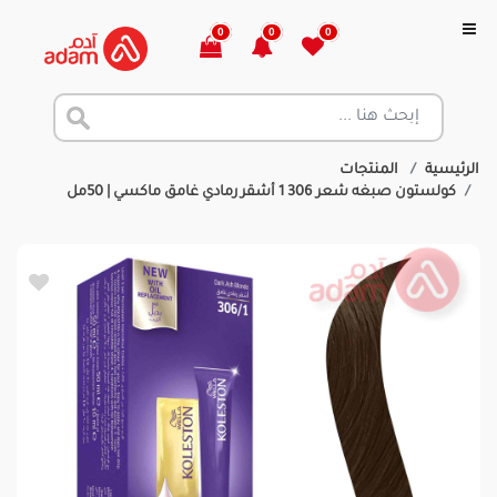
0
0
0
الرئيسية
المنتجات
كولستون صبغه شعر 306 1 أشقر رمادي غامق ماكسي | 50مل