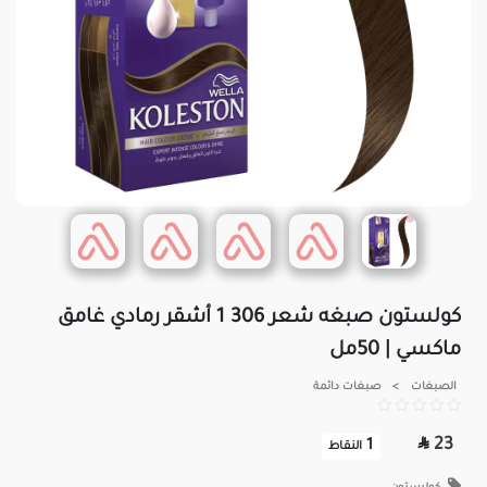
كولستون صبغه شعر 306 1 أشقر رمادي غامق
ماكسي | 50مل
الصبغات
>
صبغات دائمة

23
1
النقاط