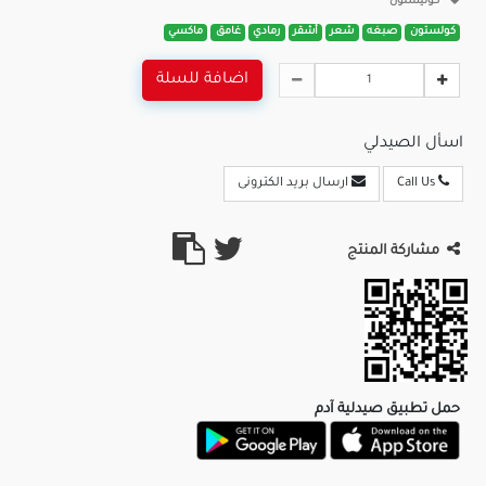
كوليستون
كولستون
صبغه
شعر
أشقر
رمادي
غامق
ماكسي
اضافة للسلة
اسأل الصيدلي
Call Us
ارسال بريد الكترونى
مشاركة المنتج
حمل تطبيق صيدلية آدم