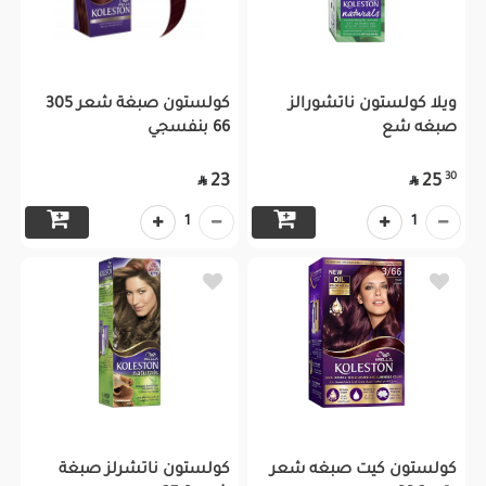
ويلا كولستون ناتشورالز
كولستون صبغة شعر 305
صبغه شع
66 بنفسجي
30
23
25


1
1
كولستون كيت صبغه شعر
كولستون ناتشرلز صبغة