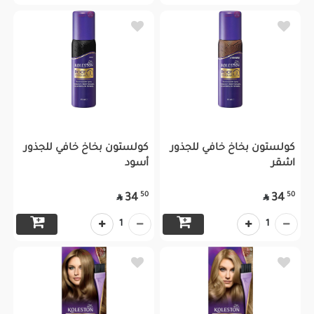
كولستون بخاخ خافي للجذور
كولستون بخاخ خافي للجذور
اشقر
أسود
50
50
34
34


1
1