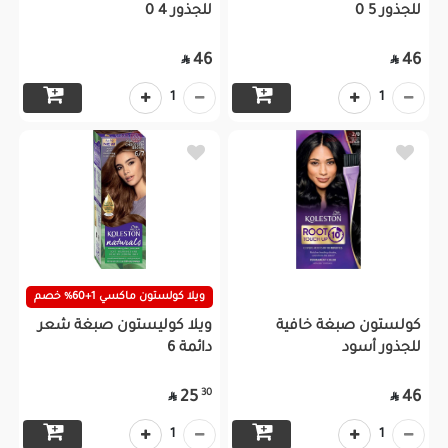
للجذور 5 0
للجذور 4 0
46
46


1
1
ويلا كولستون ماكسي 1+60% خصم
كولستون صبغة خافية
ويلا كوليستون صبغة شعر
للجذور أسود
دائمة 6
30
25
46


1
1