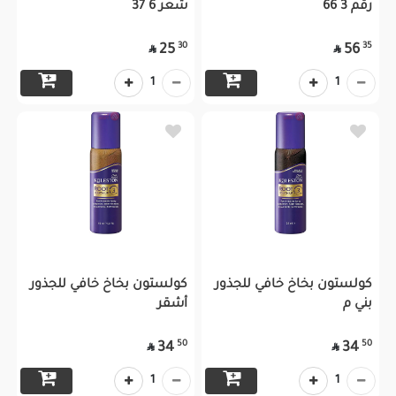
رقم 3 66
شعر 6 37
30
35
25
56


1
1
كولستون بخاخ خافي للجذور
كولستون بخاخ خافي للجذور
بني م
أشقر
50
50
34
34


1
1