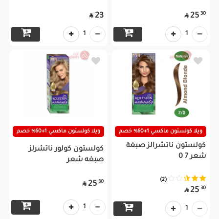
30
23
25


1
1
ويلا كولستون ماكسي 1+60% خصم
ويلا كولستون ماكسي 1+60% خصم
كولستون ناتشرالز صبغة
كولستون كولور ناتشرلز
شعر 7 0
صبغه شعر
(2)
30
25

30
25

1
1