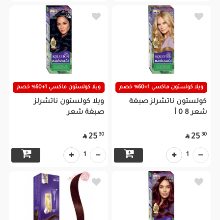
ويلا كولستون ماكسي 1+60% خصم
ويلا كولستون ماكسي 1+60% خصم
كولستون ناتشرلز صبغة
ويلا كولستون ناتشرلز
شعر 8 0 أ
صبغة شعر
30
30
25
25


1
1