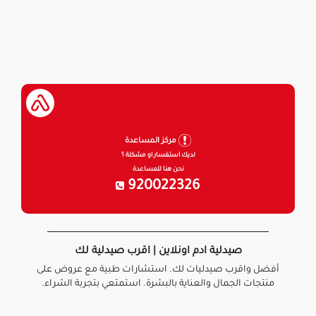
مركز المساعدة
لديك استفسار او مشكلة ؟
نحن هنا للمساعدة
920022326
صيدلية ادم اونلاين | اقرب صيدلية لك
أفضل واقرب صيدليات لك. استشارات طبية مع عروض على
منتجات الجمال والعناية بالبشرة. استمتعي بتجربة الشراء.