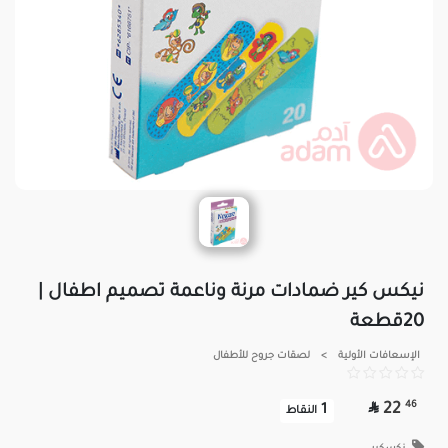
نيكس كير ضمادات مرنة وناعمة تصميم اطفال |
20قطعة
الإسعافات الأولية
>
لصقات جروح للأطفال

46
22
1
النقاط