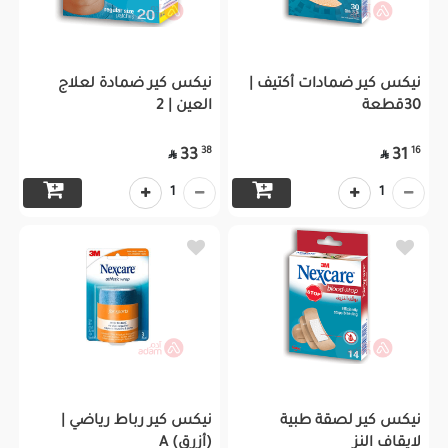
نيكس كير ضمادات أكتيف |
نيكس كير ضمادة لعلاج
30قطعة
العين | 2
38
16
33
31


1
1
نيكس كير لصقة طبية
نيكس كير رباط رياضي |
لايقاف النز
(أزرق) A