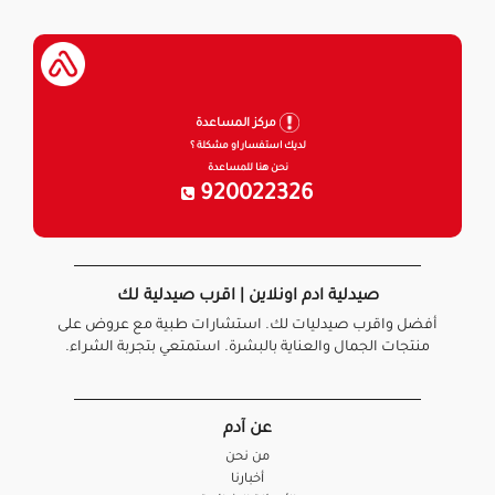
مركز المساعدة
لديك استفسار او مشكلة ؟
نحن هنا للمساعدة
920022326
صيدلية ادم اونلاين | اقرب صيدلية لك
أفضل واقرب صيدليات لك. استشارات طبية مع عروض على
منتجات الجمال والعناية بالبشرة. استمتعي بتجربة الشراء.
عن آدم
من نحن
أخبارنا