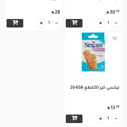
99
28
30


1
1
نيكسي كير 20قطع 658-20
48
13

1