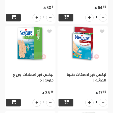
5
58
30
64


1
1
نيكس كير لاصقات طبية
نيكس كير ضمادات جروح
للعائلة |
ملونة | 5
46
55
35
17


1
1