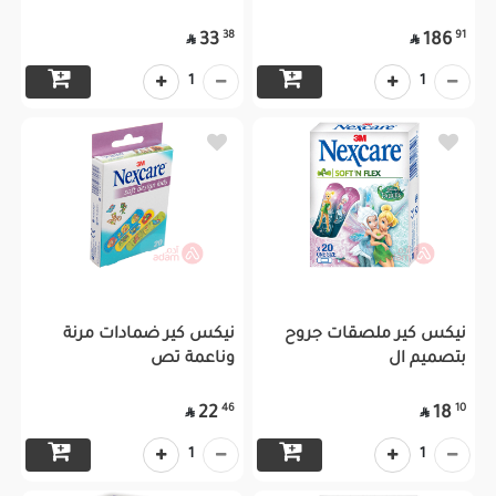
38
91
33
186


1
1
نيكس كير ملصقات جروح
نيكس كير ضمادات مرنة
بتصميم ال
وناعمة تص
46
10
22
18


1
1