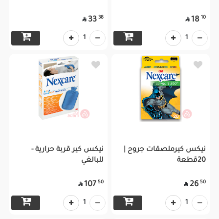
38
10
33
18


1
1
نيكس كيرملصقات جروح |
نيكس كير قربة حرارية -
20قطعة
للبالغي
50
50
107
26


1
1