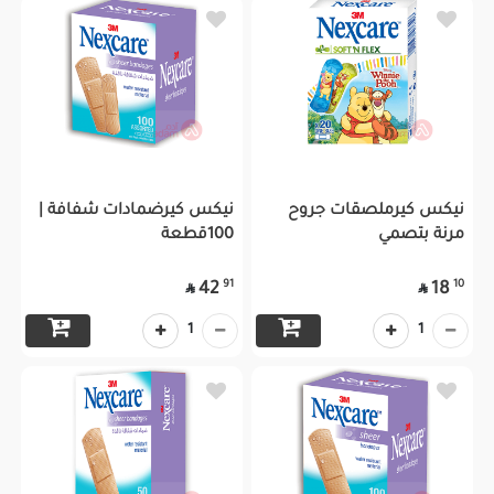
نيكس كيرملصقات جروح
نيكس كيرضمادات شفافة |
مرنة بتصمي
100قطعة
91
10
42
18


1
1