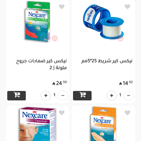
نيكس كير شريط 25*5مم
نيكس كير ضمادات جروح
ملونة | 2
50
62
24
14


1
1