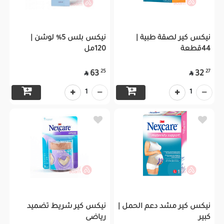
نيكس كير لصقة طبية |
نيكس بلس 5% لوشن |
44قطعة
120مل
25
27
63
32


1
1
نيكس كير مشد دعم الحمل |
نيكس كير شريط تضميد
كبير
رياضى