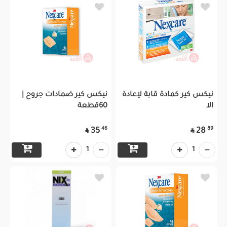
نيكس كير كمادة قابة لإعادة
نيكس كير ضمادات جروح |
الا
60قطعة
46
89
35
28


1
1