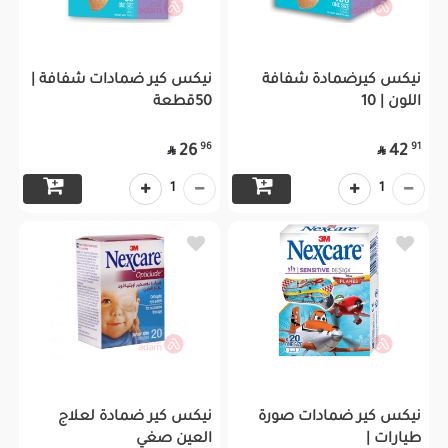
نيكس كيرضمادة شفافة
نيكس كير ضمادات شفافة |
اللون | 10
50قطعة
96
91
26
42


1
1
نيكس كير ضمادات صورة
نيكس كير ضمادة لعلاج
طيارات |
العين صغي