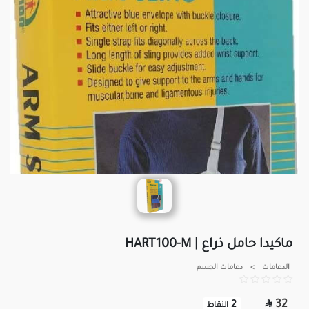
ماكيدا حامل ذراع | HART100-M
الدعامات
>
دعامات الجسم

32
2
النقاط