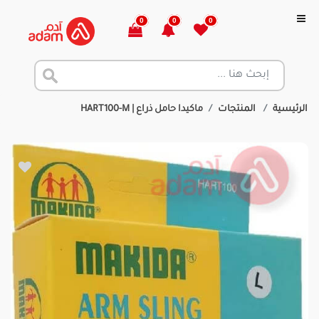
0
0
0
الرئيسية
المنتجات
ماكيدا حامل ذراع | HART100-M