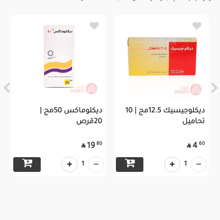
ديكلوجيسيك 12.5مج | 10
ديكلوماكس 50مج |
تحاميل
20قرص
80
60
19
4


1
1