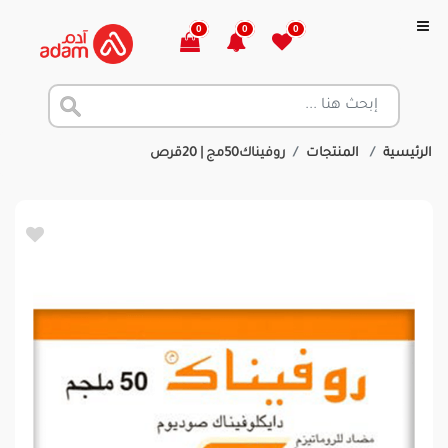
0
0
0
الرئيسية
المنتجات
روفيناك50مج | 20قرص