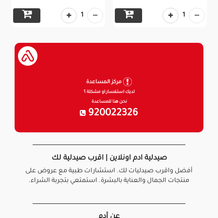
1
1
مركز المساعدة
لديك استفسار او مشكلة ؟
نحن هنا للمساعدة
920022326
صيدلية ادم اونلاين | اقرب صيدلية لك
أفضل واقرب صيدليات لك. استشارات طبية مع عروض على
منتجات الجمال والعناية بالبشرة. استمتعي بتجربة الشراء.
عن آدم