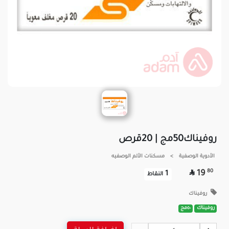
روفيناك50مج | 20قرص
الأدوية الوصفية
>
مسكنات الألم الوصفيه

80
19
1
النقاط
روفيناك
روفيناك
٥٠مج