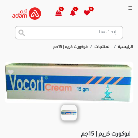
0
0
0
الرئيسية
المنتجات
فوكورت كريم | 15جم
فوكورت كريم | 15جم