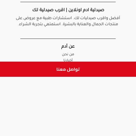
صيدلية ادم اونلاين | اقرب صيدلية لك
أفضل واقرب صيدليات لك. استشارات طبية مع عروض على
منتجات الجمال والعناية بالبشرة. استمتعي بتجربة الشراء.
عن آدم
من نحن
أخبارنا
الأسئلة الشائعة
تواصل معنا
تواصل معنا
السياسات
سياسة الخصوصية
الشروط و الأحكام
سياسة الإرجاع و الاستبدال
روابط هامة
أنضم للفريق