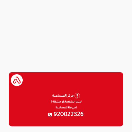
مركز المساعدة
لديك استفسار او مشكلة ؟
نحن هنا للمساعدة
920022326