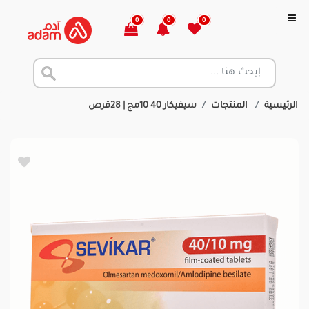
0
0
0
الرئيسية
المنتجات
سيفيكار 40 10مج | 28قرص