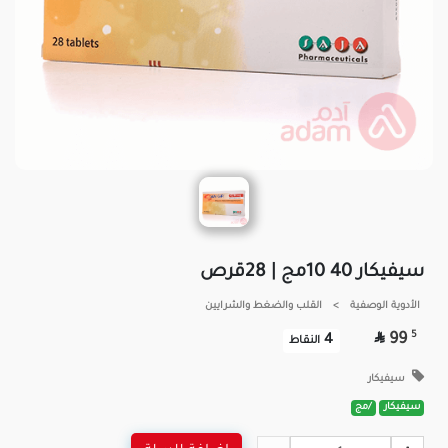
سيفيكار 40 10مج | 28قرص
الأدوية الوصفية
>
القلب والضغط والشرايين

5
99
4
النقاط
سيفيكار
سيفيكار
/مج