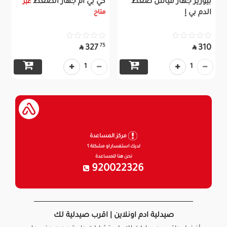
بيورير جهاز قياس ضغط
كي بي ام جهاز الضغط
غير
الدم بي إ
متاح
75
327
310


1
1
مركز المساعدة
لديك استفسار او مشكلة ؟
نحن هنا للمساعدة
920022326
صيدلية ادم اونلاين | اقرب صيدلية لك