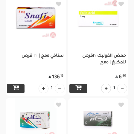
حمض الفوليك ٢٠قرص
سنافي ٥مج | ٣٠ قرص
للمضغ | ٥مج
15
90
136
6


1
1