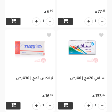
90
25
6
77


1
1
سنافي 20مج | 6قرص
تيلاكس 2مج | 30قرص
40
40
16
133


1
1