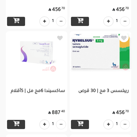
70
70
456
456


1
1
ريبلسس 3 مج | 30 قرص
ساكسيندا 6مج مل | 5أقلام
40
70
887
456


1
1