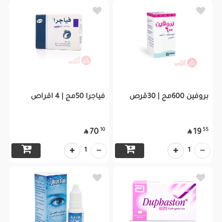
بروفين 600مج | 30قرص
فياجرا 50مج | 4 اقراص
10
55
70
19


1
1