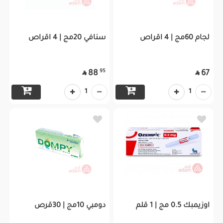
لجام 60مج | 4 اقراص
سنافي 20مج | 4 اقراص
95
88
67


1
1
اوزيمبك 0.5 مج | 1 قلم
دومبي 10مج | 30قرص