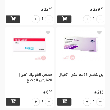
90
90
22
229


1
1
برولتكس 25مج حقن | 7فيال
حمض الفوليك 1مج |
20قرص للمضغ
90
6
213


1
1