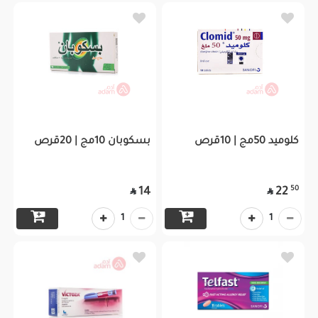
كلوميد 50مج | 10قرص
بسكوبان 10مج | 20قرص
50
14
22


1
1