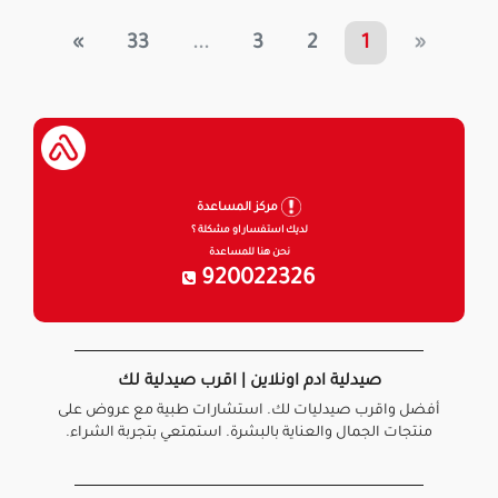
»
33
...
3
2
1
«
مركز المساعدة
لديك استفسار او مشكلة ؟
نحن هنا للمساعدة
920022326
صيدلية ادم اونلاين | اقرب صيدلية لك
أفضل واقرب صيدليات لك. استشارات طبية مع عروض على
منتجات الجمال والعناية بالبشرة. استمتعي بتجربة الشراء.