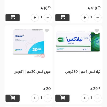
25
65
16
418


1
1
تيلاكس 4مج | 30قرص
هيروكس 20مج | 1قرص
15
20
29


1
1