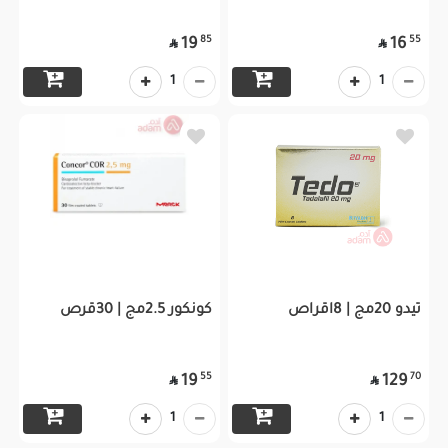
85
55
19
16


1
1
تيدو 20مج | 8اقراص
كونكور 2.5مج | 30قرص
55
70
19
129


1
1