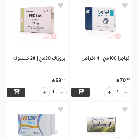
فياجرا 100مج | 4 اقراص
بروزاك 20مج | 28 كبسوله
35
10
99
70


1
1