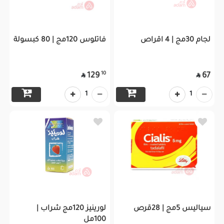
لجام 30مج | 4 اقراص
فاتلوس 120مج | 80 كبسولة
10
129
67


1
1
سياليس 5مج | 28قرص
لورينيز 120مج شراب |
100مل