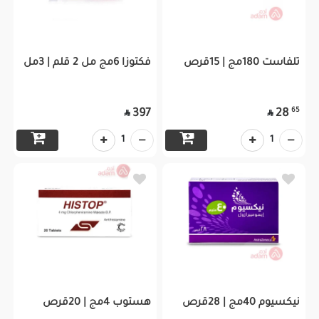
تلفاست 180مج | 15قرص
فكتوزا 6مج مل 2 قلم | 3مل
65
397
28


1
1
نيكسيوم 40مج | 28قرص
هستوب 4مج | 20قرص