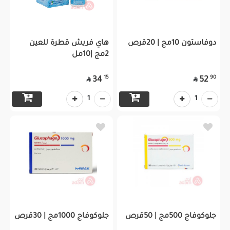
دوفاستون 10مج | 20قرص
هاي فريش قطرة للعين
2مج |10مل
15
90
34
52


1
1
جلوكوفاج 500مج | 50قرص
جلوكوفاج 1000مج | 30قرص