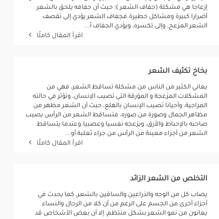
إزعاجا هي مشكلة (جفاف الشعر )؛ حيث أن جفافه يلحق بالشعر
أضرارا كبيرة ومشاكل خطيرة.فجفاف الشعر يؤدي إلى تقصف
الشعر المزعج، وإلى تكسره، ويؤدي الجفاف أ...
اقرأ المقال كاملًا
بخاخ تكثيف الشعر
يعاني الكثير من الناس من مشكلة تساقط الشعر، فهي من
المشكلات المزعجة و المؤرقة التي تصيب الإنسان، وتؤثر في حالته
المزاجية، وأحيانا تصيب الإنسان بالهلع، حيث أن الشعر مظهر من
مظاهر الجمال وصورة من صوره، فتساقط الشعر من الرأس يصيب
صاحبه بالإحباط والأرق، ويزعجه نفسيا وعصبيا.وعندما يتساقط
الشعر من أجزاء معينة من الرأس من جراء ثعلبة أو...
اقرأ المقال كاملًا
التخلص من الشعر الزائد
يصاب كل من الوجه والذراعين والساقين بالشعر، كما يحدث في
أجزاء أخرى من الجسم على الرغم من أن كلا من الرجال والنساء
يعانون من نمو الشعر بشكل منتظم، إلا أن بعض الأشخاص قد