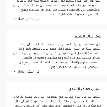
إليها، فأي خلل فيه وبسيط يكون ظاهرا واضحا جليا أمام الناظرين
إليك، وتسعين دائما لإيجاد وسيلة سريعة لحل هذه المشكلة .ومن
المشكلات التي تؤثر فيك وتسبب لك القلق هي مشكلة البقع
الداكنة في الوجه أو الندبات وآثار الحبوب ا...
اقرأ المقال كاملًا
فيت لإزالة الشعر
نحن دائما نسعى لإزالة الشعر الزائد في أجسامنا؛ حيث أن إزالة
الشعر سنة من سنن الفطرة التي فطر الناس عليها، ولكن إزالة
الشعر من الأعمال التي قد ترهق الكثير من الناس، والتي من الممكن
أيضا أن تسبب لهم عناء أثناء إزالة الشعر، وخاصة في الأماكن
الحساسة.طرق إزالة الشعر متعددة ، ولكنها لا تتناسب مع كل
الأشخاص، ولا تتلائم أيضا مع كل أنواع...
اقرأ المقال كاملًا
اسباب جفاف الشعر
الشعر سر من أسرار جمالك، مع العلم من أنك دائما جميلة، لذا فإن
أغلب النساء يحرصن حرصا كبيرا على العناية بشعرهن؛ لأن أي خلل
فيه يؤثر في مزاجهن و يقلقهن قلقا كبيرا.ومن أكثر مشاكل الشعر