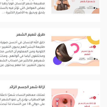
فطبيعة شعر الإنسان قويا رطبا لا
بعض العوامل التي تؤثر فيه بالس
يلحق ويحيق به الأضرار الكثيرة ؛...
طرق تنعيم الشعر
خلق الله الإنسان في أحسن صورة؛ 
طليعة البشر أنهم يحبون التغيير؛ 
الكونية.ومن المعلوم أن الناس م
ومختلفون أيضا في ألوانهم ، ومخت
شعرهم.فالكثير من اصحاب الشعر ا
يحبون التغيير ؛ لذا فهم يبحثون ع
ازالة شعر الجسم الزائد
تمتلك معظم النساء شعرًا ناعمًا ل
هو اضطراب يؤدي إلى نمو الشعر ال
على حوالي 8٪ من النساء لذ