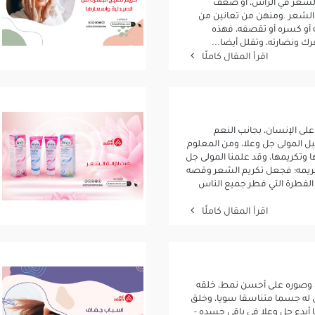
الشعر في الرأس، أو ضعف
الشعر .ومنهن من تعانين من
 أو كسره أو تقصفه، فهذه
 ونضارته، وتقلل أيضا...
اقرأ المقال كاملًا
لى الإنسان، بجانب النعم
قبل المولى جل وعلا، ومن المعلوم
 وتكريمها، وقد علمنا المولى جل
كريمه؛ فجعل تكريم الشعر وقصه
لفطرة التي فطر جميع الناس
اقرأ المقال كاملًا
، وصوره على أحسن نمط، خلقه
ق له جسما متناسقا سويا، وخلق
ا أبدع جل وعلا في باقي جسده -