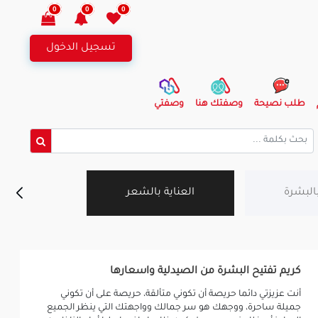
0
0
0
تسجيل الدخول
طلب نصيحة
وصفتك هنا
وصفتي
نزلات البرد (ال
بالبشرة
العناية بالشعر
الاذ
كريم تفتيح البشرة من الصيدلية واسعارها
أنت عزيزتي دائما حريصة أن تكوني متألقة، حريصة على أن تكوني
جميلة ساحرة، ووجهك هو سر جمالك وواجهتك التي ينظر الجميع