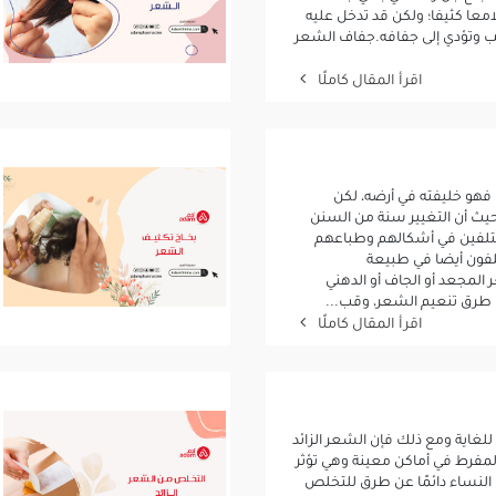
معا كثيفا؛ ولكن قد تدخل عليه
لب وتؤدي إلى جفافه.جفاف الشعر
اقرأ المقال كاملًا
فهو خليفته في أرضه، لكن
حيث أن التغيير سنة من السنن
ختلفين في أشكالهم وطباعهم
لفون أيضا في طبيعة
لمجعد أو الجاف أو الدهني
ن طرق تنعيم الشعر، وقب...
اقرأ المقال كاملًا
لغاية ومع ذلك فإن الشعر الزائد
مفرط في أماكن معينة وهي تؤثر
ا تبحث النساء دائمًا عن طرق للتخلص