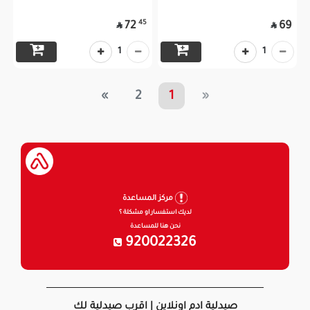
45
72
69


1
1
»
2
1
«
مركز المساعدة
لديك استفسار او مشكلة ؟
نحن هنا للمساعدة
920022326
صيدلية ادم اونلاين | اقرب صيدلية لك