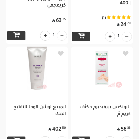
| 400
كريمجمي
(1)
25
63

79
24

1
1
بايونكس بيرفيديرم مكثف
ايميدج لوشن الوما للتفتيح
كريم مُ
المك
50
35
402
56

