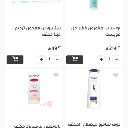
يوسيرين هيلورون فيلير جل
سنسودين معجون ترميم
مويست
مينا مكثف
77
51
49
214


1
1
دوف شامبو للإصلاح المكثف
بايونكس بيرفيديرم مكثف