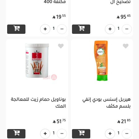
تصحيح ال
مكثفة 400
55
45
19
95


1
1
هيربل إسنس بودي إنفي
بوناويل حمام زيت للمعالجة
بلسم مكثف
المك
75
85
51
21


1
1