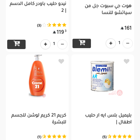
نيدو حليب باودر كامل الدسم
هوت جي سبوت جل من
| 2
سياتشو للنسا
(3)
161

3
119

1
1
بليميل بلس ايه ار حليب
كريم 21 كريم لوشن للجسم
اطفال |
للبشرة
(1)
(5)