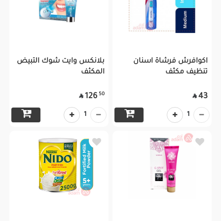
اكوافرش فرشاة اسنان
بلانكس وايت شوك التبيض
تنظيف مكثف
المكثف
50
126
43


1
1