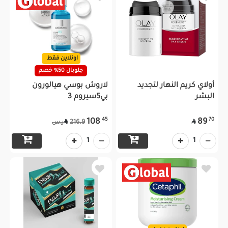
اونلاين فقط
جلوبال 50% خصم
أولاي كريم النهار لتجديد
لاروش بوسي هيالورون
البشر
بي5سيروم 3
45
70
108
89


216.9
ر.س
1
1