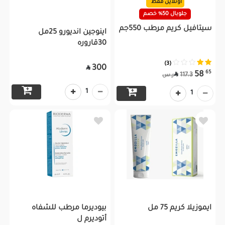
اونلاين فقط
جلوبال 50% خصم
سيتافيل كريم مرطب 550جم
اينوجين انديورو 25مل
30قاروره
(3)
300

65
58

117.3
ر.س
1
1
ايموزيلا كريم 75 مل
بيوديرما مرطب للشفاه
أتوديرم ل