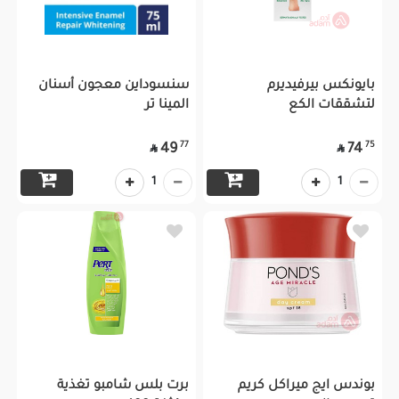
بايونكس بيرفيديرم
سنسوداين معجون أسنان
لتشققات الكع
المينا تر
77
75
49
74


1
1
بوندس ايج ميراكل كريم
برت بلس شامبو تغذية