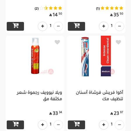
(2)
(1)
50
50
14
35


1
1
أكوا فريش فرشاة أسنان
ويلا نيوويف رجموة شعر
تنظيف مك
مكثفة مق
34
97
33
23


1
1