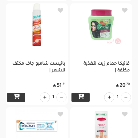
فاتيكا حمام زيت لتغذية
باتيست شامبو جاف مكثف
مكثفة |
للشعر |
31
70
51
20


1
1