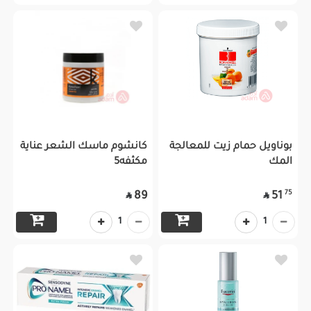
بوناويل حمام زيت للمعالجة
كانشوم ماسك الشعر عناية
المك
مكثفه5
75
89
51


1
1