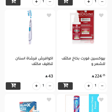
1
1
بيوكسين فورت بخاخ مكثف
اكوافرش فرشاة اسنان
للشعر و
تنظيف مكثف
25
43
224


1
1