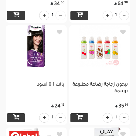
50
98
34
64


1
1
بيجون زجاجة رضاعة مطبوعة
بالت 1 0 أسود
برسمة
15
91
24
35


1
1