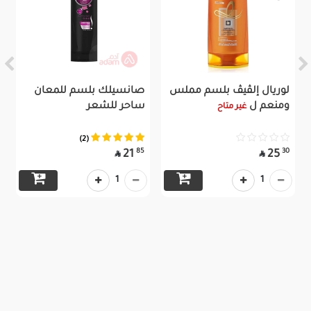
لوريال إلڤيڤ بلسم مملس
صانسيلك بلسم للمعان
ومنعم ل
ساحر للشعر
غير متاح
(2)
85
30
21
25


1
1