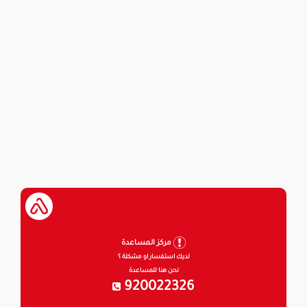
مركز المساعدة
لديك استفسار او مشكلة ؟
نحن هنا للمساعدة
920022326