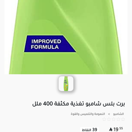
برت بلس شامبو تغذية مكثفة 400 ملل
الشامبو
>
النعومة والتلميس والقوة

55
19
39
النقاط