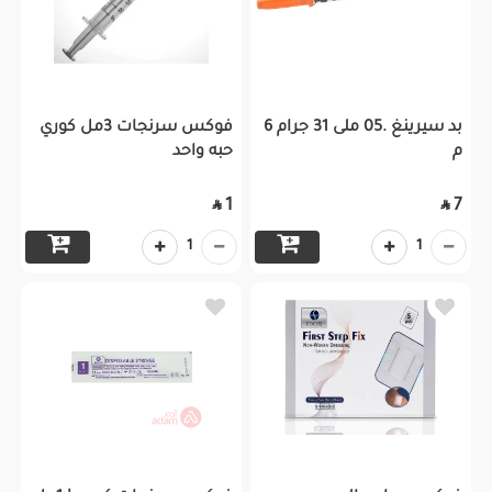
بد سيرينغ .05 ملى 31 جرام 6
فوكس سرنجات 3مل كوري
م
حبه واحد
1
7


1
1