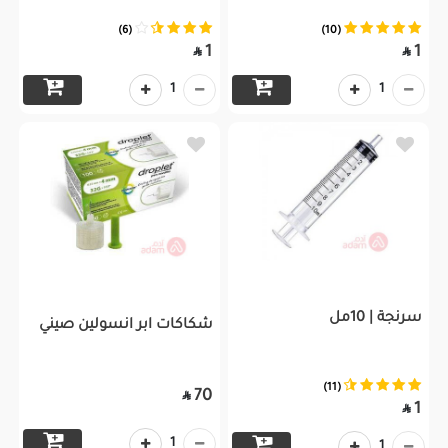
(6)
(10)
1
1


1
1
سرنجة | 10مل
شكاكات ابر انسولين صيني
(11)
70

1

1
1