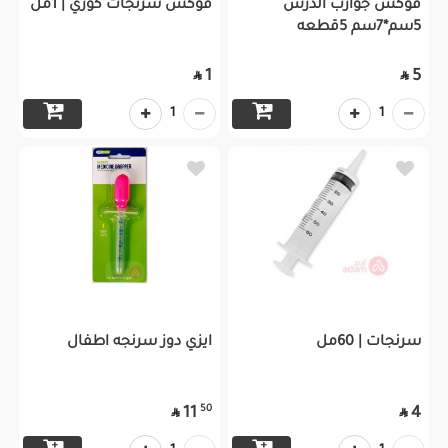
فوكس جوارب الدرس
فوكس سرنجات كوري | 1مل
5سم*7سم 5قطعه
1
5


1
1
سرنجات | 60مل
ايزي دوز سرنجه اطفال
50
11
4

