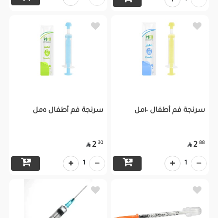
سرنجة فم أطفال ١٠مل
سرنجة فم أطفال ٥مل
30
88
2
2


1
1