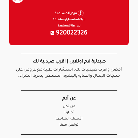
مركز المساعدة
لديك استفسار او مشكلة ؟
نحن هنا للمساعدة
920022326
صيدلية ادم اونلاين | اقرب صيدلية لك
أفضل واقرب صيدليات لك. استشارات طبية مع عروض على
منتجات الجمال والعناية بالبشرة. استمتعي بتجربة الشراء.
عن آدم
من نحن
أخبارنا
الأسئلة الشائعة
تواصل معنا