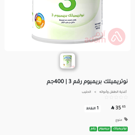
نوتريميلك بريميوم رقم 3 | 400جم
أغذية الطفل وأدواته
>
الحليب

65
35
1
النقاط
منوع
نوتريميلك
بريميوم
رقم