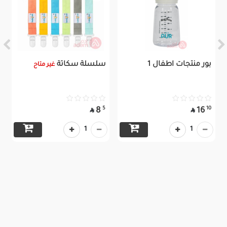
بور منتجات اطفال 1
سلسلة سكاتة
غير متاح
5
10
8
16


1
1