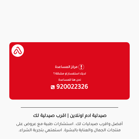
مركز المساعدة
لديك استفسار او مشكلة ؟
نحن هنا للمساعدة
920022326
صيدلية ادم اونلاين | اقرب صيدلية لك
أفضل واقرب صيدليات لك. استشارات طبية مع عروض على
منتجات الجمال والعناية بالبشرة. استمتعي بتجربة الشراء.