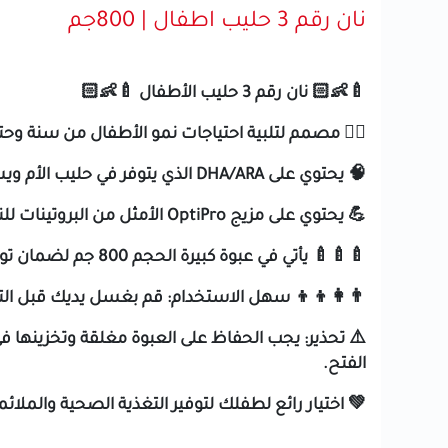
نان رقم 3 حليب اطفال | 800جم
🍼👶🏻 نان رقم 3 حليب الأطفال 🍼👶🏻
👩‍⚕️ مصمم لتلبية احتياجات نمو الأطفال من سنة وحتى 3 سنوات. يحتوي على BIFIDUS BL، الذي يساعد على دعم بكتيريا الأمعاء النافعة وصحة الجهاز الهضمي 
🧠 يحتوي على DHA/ARA الذي يتوفر في حليب الأم ويساعد على تحسين وظائف المخ والنمو العقلي.
💪 يحتوي على مزيج OptiPro الأمثل من البروتينات للنمو الصحيح والتطور البدني الجيد للطفل.
🍼🍼🍼 يأتي في عبوة كبيرة الحجم 800 جم لضمان توفير كافة الاحتياجات الغذائية لطفلك.
👨‍👩‍👦‍👦 سهل الاستخدام: قم بغسل يديك قبل التحض
الفتح.
💚
اختيار
رائع
لطفلك
لتوفير
التغذية
الصحية
والملائم