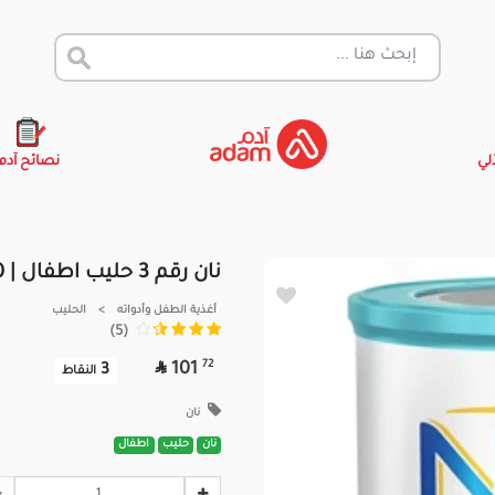
آلي
نصائح آدم
نان رقم 3 حليب اطفال | 800جم
أغذية الطفل وأدواته
>
الحليب
(5)

72
101
3
النقاط
نان
نان
حليب
اطفال