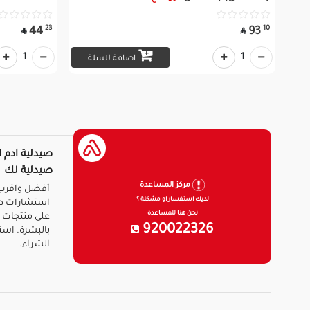
23
10
44
93


1
1
اضافة للسلة
صيدلية ادم ا
صيدلية لك
مركز المساعدة
أفضل واقرب 
لديك استفسار او مشكلة ؟
استشارات ط
نحن هنا للمساعدة
على منتجات ا
920022326
بالبشرة. است
الشراء.