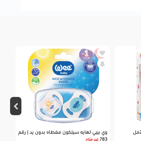
بيجون رضاعه بلاستيك مزينه 240مل
وي بيبي لهايه سيلكون مغطاه بدون يد | رقم
783
غير متاح