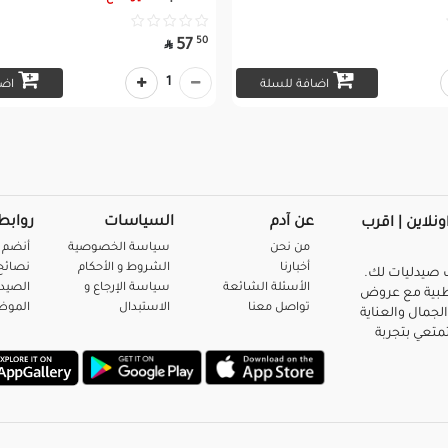
50
57

1
اضافة للسلة
اضا
عن آدم
السياسات
روابط
ونلاين | اقرب
من نحن
سياسة الخصوصية
أنضم 
أخبارنا
الشروط و الأحكام
نصائح 
صيدليات لك.
الأسئلة الشائعة
سياسة الإرجاع و
الصيد
بية مع عروض
تواصل معنا
الاستبدال
المو
لجمال والعناية
متعي بتجربة