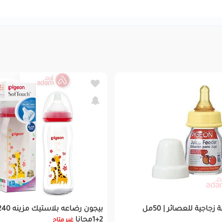
زجاجية للعصائر | 50مل
2+1مجانا
غير متاح