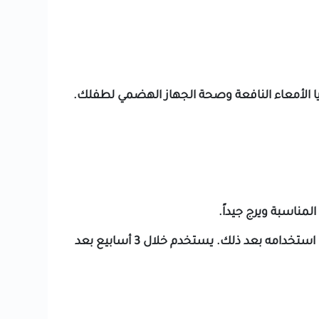
مناسبة ويرج جيداً.
⚠️ تحذير: يجب الحفاظ على العبوة مغلقة وتخزينها في مكان بارد. استخدم الحليب المحضر خلال ساعة واحدة ولا يجب استخدامه بعد ذلك. يستخدم خلال 3 أسابيع بعد