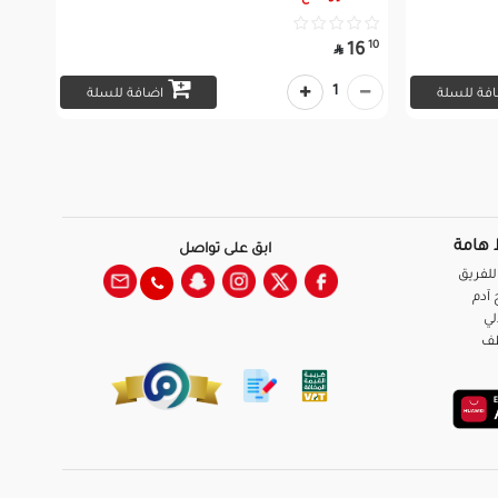
10
16

1
فة للسلة
اضافة للسلة
 هامة
ابق على تواصل
للفريق
آدم
لي
ظف