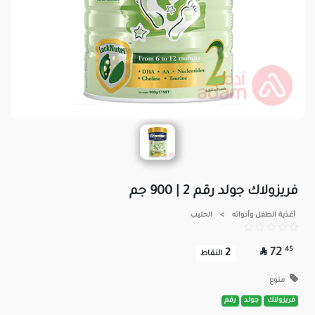
فريزولاك جولد رقم 2 | 900 جم
أغذية الطفل وأدواته
>
الحليب

45
72
2
النقاط
منوع
فريزولاك
جولد
رقم