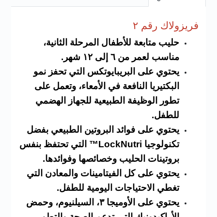
فريزولاك رقم
٢
حليب متابعة للأطفال المرحلة الثانية،
مناسب لعمر من ٦ إلى ١٢ شهر.
يحتوي على البريبايوتكس التي تحفز نمو
البكتيريا النافعة في الأمعاء، وتعمل على
تطور الوظيفة الطبيعية للجهاز الهضمي
للطفل.
يحتوي على فوائد البروتين الطبيعي بفضل
تكنولوجيا LockNutri™ التي تحتفظ بنفس
بروتينات الحليب وخصائصها وفوائدها.
يحتوي على كل الفيتامينات والمعادن التي
تغطي الاحتياجات اليومية للطفل.
يحتوي على الأوميجا ٣، السيلنيوم، وحمض
الأراكيدونيك التي تدعم الصحة والتطور