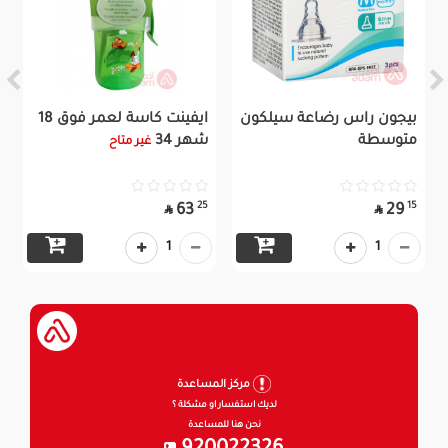
بيجون راس رضاعة سيلكون
ايفينت كاسة لعمر فوق 18
متوسطة
شهر 34
غير متاح
25
15
63
29


1
1
مركز المساعدة
لديك استفسار او مشكلة ؟
نحن هنا للمساعدة