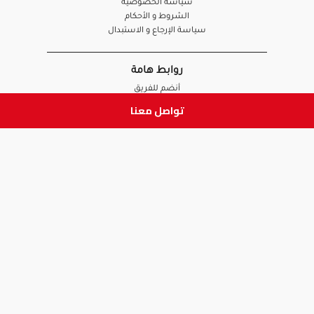
سياسة الخصوصية
الشروط و الأحكام
سياسة الإرجاع و الاستبدال
روابط هامة
أنضم للفريق
نصائح آدم
تواصل معنا
الصيدلي
الموظف
ابق على تواصل