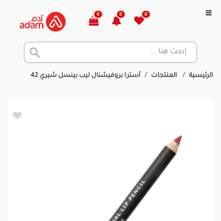
0
0
0
الرئيسية
المنتجات
أسترا بروفيشنال ليب بينسل شيري 42