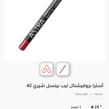
أسترا بروفيشنال ليب بينسل شيري 42
الشفاة
>
أقلام شفاة

4
24
1
النقاط