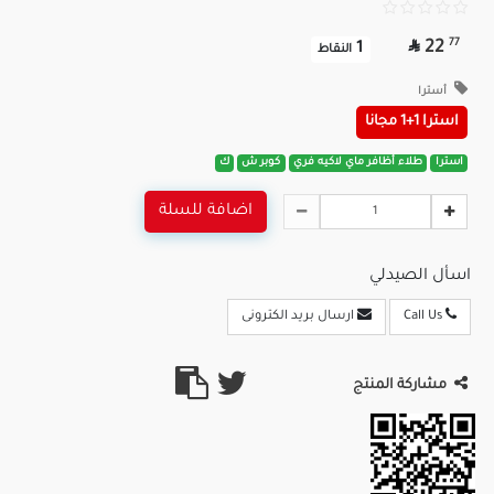

77
22
1
النقاط
أسترا
استرا 1+1 مجانا
استرا
طلاء أظافر ماي لاكيه فري
كوبر ش
ك
اضافة للسلة
اسأل الصيدلي
Call Us
ارسال بريد الكترونى
مشاركة المنتج