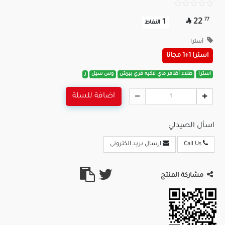

77
22
1
النقاط
أسترا
استرا 1+1 مجانا
استرا
طلاء أظافر ماي لاكيه فري بيرش
وس سيل
ر
اضافة للسلة
اسأل الصيدلي
Call Us
ارسال بريد الكترونى
مشاركة المنتج