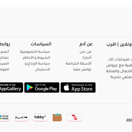
عن آدم
السياسات
روابط
ونلاين | اقرب
من نحن
سياسة الخصوصية
أنضم 
أخبارنا
الشروط و الأحكام
نصائح 
صيدليات لك.
الأسئلة الشائعة
سياسة الإرجاع و
الصيد
بية مع عروض
تواصل معنا
الاستبدال
المو
لجمال والعناية
متعي بتجربة