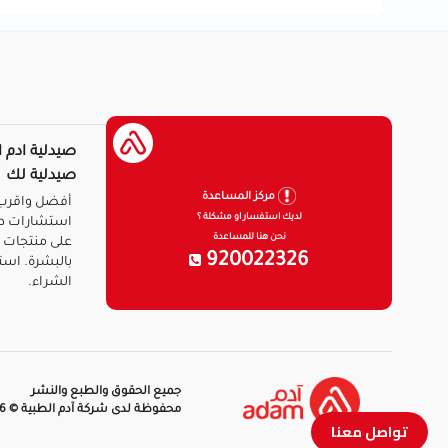
صيدلية ادم ا
صيدلية لك
مركز المساعدة
أفضل واقرب 
لديك استفسار او مشكلة ؟
استشارات ط
نحن هنا للمساعدة
على منتجات ا
920022326
بالبشرة. است
الشراء.
جميع الحقوق والطبع والنشر
محفوظة لدى شركة آدم الطبية © 2026
تواصل معنا