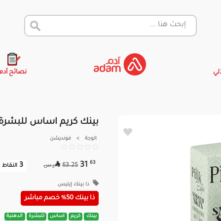
آلي
نصائح آدم
بينك كريم اساس للبشرة الدهنية
الوجة
>
فونديشن

63
31
3
63.25
ر.س
النقاط
ذا بينك إيليس
ذا بينك 50% خصم مباشر
بينك
كريم
اساس
للبشرة
الدهنية