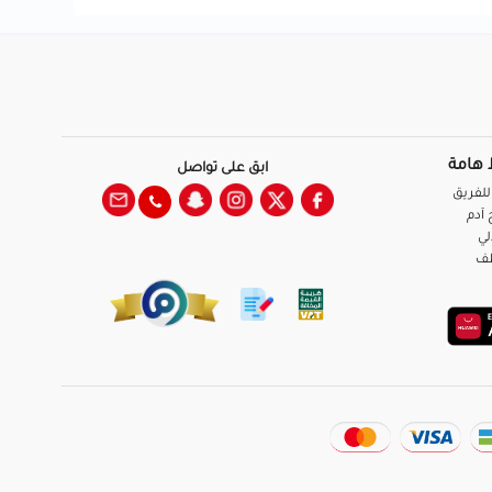
 هامة
ابق على تواصل
للفريق
آدم
لي
ظف