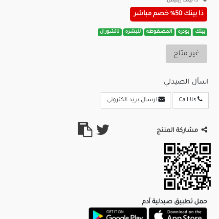
ذا بينك إيليس
ذا بينك 50% خصم مباشر
بينك
بودره
المضغوطه
للبشره
ناتشورال
غير متاح
اسأل الصيدلي
Call Us
ارسال بريد الكترونى
مشاركة المنتج
حمل تطبيق صيدلية آدم