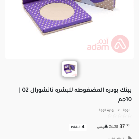
بينك بودره المضغوطه للبشره ناتشورال 02 |
10جم
الوجة
>
بودرة الوجة

38
37
4
74.75
ر.س
النقاط