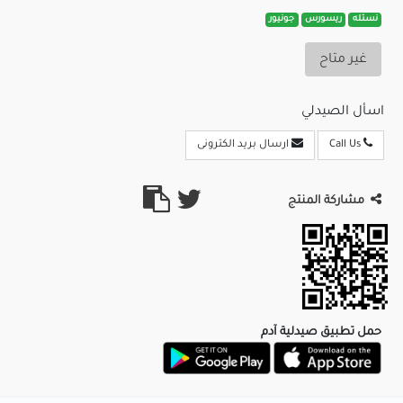
نستله
ريسورس
جونيور
غير متاح
اسأل الصيدلي
Call Us
ارسال بريد الكترونى
مشاركة المنتج
حمل تطبيق صيدلية آدم