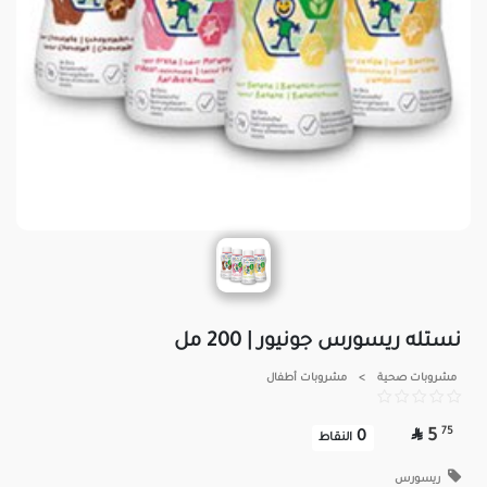
نستله ريسورس جونيور | 200 مل
مشروبات صحية
>
مشروبات أطفال

75
5
0
النقاط
ريسورس