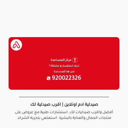
مركز المساعدة
لديك استفسار او مشكلة ؟
نحن هنا للمساعدة
920022326
صيدلية ادم اونلاين | اقرب صيدلية لك
أفضل واقرب صيدليات لك. استشارات طبية مع عروض على
منتجات الجمال والعناية بالبشرة. استمتعي بتجربة الشراء.