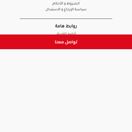
الشروط و الأحكام
سياسة الإرجاع و الاستبدال
روابط هامة
أنضم للفريق
تواصل معنا
نصائح آدم
الصيدلي
الموظف
ابق على تواصل