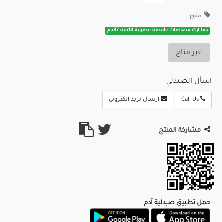
منوع
ياما ارث مصاصات حامضة عضوية 14حبه 87جم
غير متاح
اسأل الصيدلي
Call Us
ارسال بريد الكترونى
مشاركة المنتج
حمل تطبيق صيدلية آدم