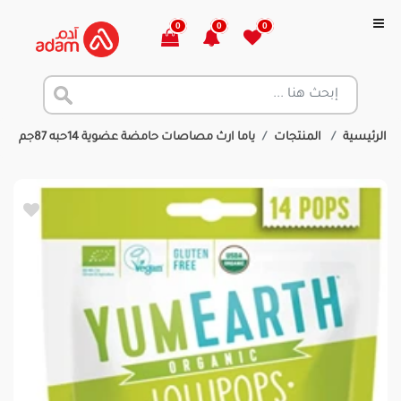
0
0
0
الرئيسية
المنتجات
ياما ارث مصاصات حامضة عضوية 14حبه 87جم