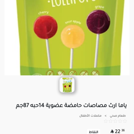
ياما ارث مصاصات حامضة عضوية 14حبه 87جم
طعام صحي
>
مكملات الأطفال

36
22
النقاط