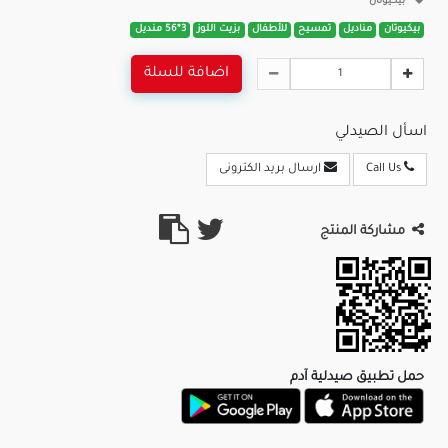
بيكيوتان
بيكيوتان
مناديل
تمسيح
للأطفال
بزيت اللوز
3*56 منديل
اضافة للسلة
اسأل الصيدلي
Call Us
ارسال بريد الكترونى
مشاركة المنتج
حمل تطبيق صيدلية آدم