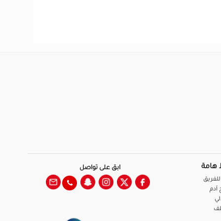
 هامة
ابق على تواصل
للفريق
آدم
لي
ظف