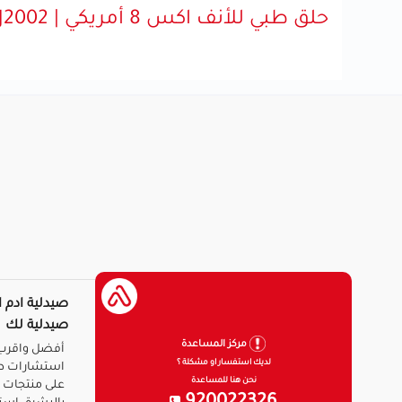
حلق طبي للأنف اكس 8 أمريكي | BJ2002
صيدلية ادم ا
صيدلية لك
مركز المساعدة
أفضل واقرب 
لديك استفسار او مشكلة ؟
استشارات ط
نحن هنا للمساعدة
على منتجات ا