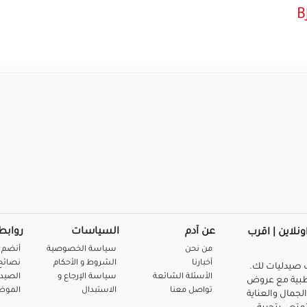
عن آدم
السياسات
روابط
ونلاين | اقرب
من نحن
سياسة الخصوصية
أنضم 
أخبارنا
الشروط و الأحكام
نصائح 
صيدليات لك.
الأسئلة الشائعة
سياسة الإرجاع و
الصيد
بية مع عروض
تواصل معنا
الاستبدال
المو
لجمال والعناية