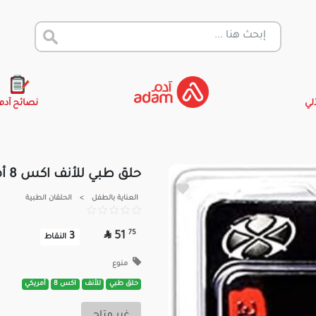
آلي
نصائح آدم
حلق طبي للأنف اكس 8 أمريكي | BJ2002
العناية بالطفل
>
الحلقان الطبية

75
51
3
النقاط
منوع
حلق طبي
للأنف
اكس 8
أمريكي