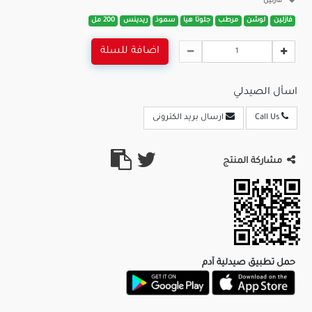
فازلين
فازلين
لوشن
مرطب
جلوتا هيا
سموذ
ريدينس
200 مل
اضافة للسلة
اسأل الصيدلي
Call Us
ارسال بريد الكترونى
مشاركة المنتج
حمل تطبيق صيدلية آدم