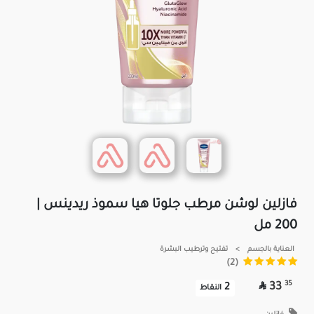
فازلين لوشن مرطب جلوتا هيا سموذ ريدينس |
200 مل
العناية بالجسم
>
تفتيح وترطيب البشرة
(2)

35
33
2
النقاط