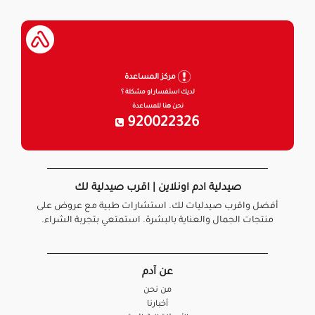
مركز المساعدة
لديك استفسار او مشكلة ؟
نحن هنا للمساعدة
920022326
صيدلية ادم اونلاين | اقرب صيدلية لك
أفضل واقرب صيدليات لك. استشارات طبية مع عروض على
منتجات الجمال والعناية بالبشرة. استمتعي بتجربة الشراء.
عن آدم
من نحن
أخبارنا