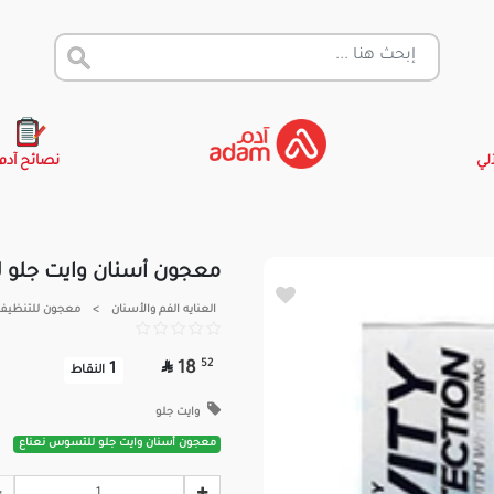
آلي
نصائح آدم
معجون أسنان وايت جلو 
العنايه الفم والأسنان
>
معجون للتنظيف 

52
18
1
النقاط
وايت جلو
معجون أسنان وايت جلو للتسوس نعناع