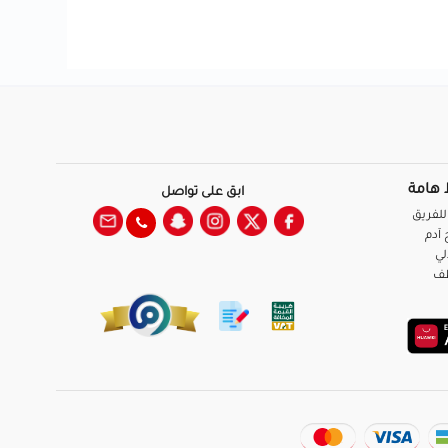
 هامة
ابق على تواصل
للفريق
آدم
لي
ظف