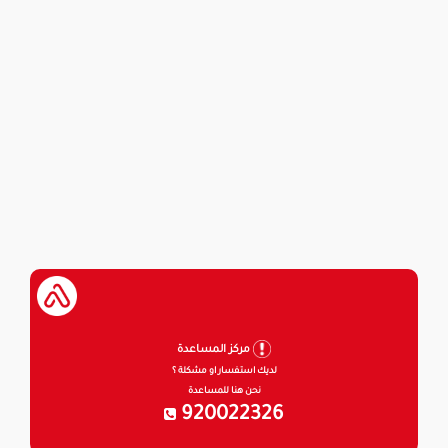
مركز المساعدة
لديك استفسار او مشكلة ؟
نحن هنا للمساعدة
920022326