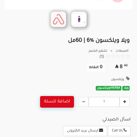
ويلا ويلكسون %6 | 60مل
الصبغات
>
تشقير الشعر
(1)

40
8
0
النقاط
ويلكسون
ويلا
HERBAاويلكسون
اضافة للسلة
اسأل الصيدلي
Call Us
ارسال بريد الكترونى