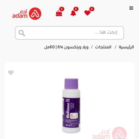
0
0
0
الرئيسية
المنتجات
ويلا ويلكسون %6 | 60مل