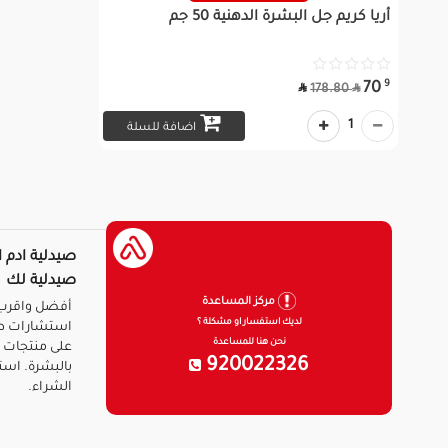
أريا كريم جل البشرة الدهنية 50 جم
9
70


178.80
1
اضافة للسلة
صيدلية ادم ا
صيدلية لك
مركز المساعدة
أفضل واقرب 
لديك استفسار او مشكلة ؟
استشارات ط
نحن هنا للمساعدة
على منتجات ا
920022326
بالبشرة. است
الشراء.