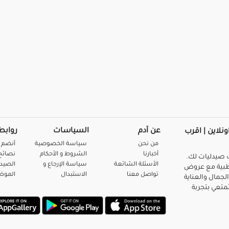
عن آدم
السياسات
روابط
ونلاين | اقرب
من نحن
سياسة الخصوصية
أنضم 
أخبارنا
الشروط و الأحكام
نصائح 
صيدليات لك.
الأسئلة الشائعة
سياسة الإرجاع و
الصيد
بية مع عروض
تواصل معنا
الاستبدال
المو
لجمال والعناية
متعي بتجربة