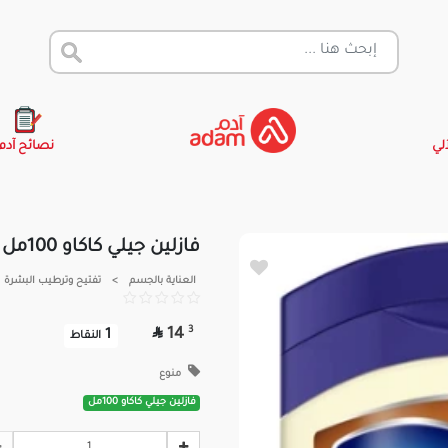
آلي
نصائح آدم
فازلين جيلي كاكاو 100مل
العناية بالجسم
>
تفتيح وترطيب البشرة

3
14
1
النقاط
منوع
فازلين جيلي كاكاو 100مل