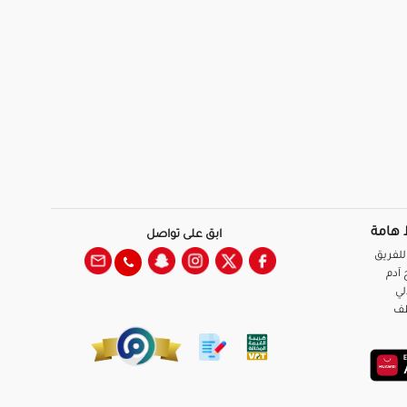
 هامة
ابق على تواصل
للفريق
آدم
لي
ظف