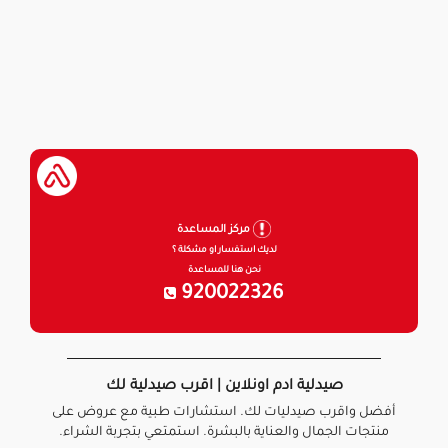
مركز المساعدة
لديك استفسار او مشكلة ؟
نحن هنا للمساعدة
920022326
صيدلية ادم اونلاين | اقرب صيدلية لك
أفضل واقرب صيدليات لك. استشارات طبية مع عروض على
منتجات الجمال والعناية بالبشرة. استمتعي بتجربة الشراء.