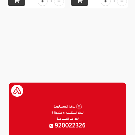
1
1
مركز المساعدة
لديك استفسار او مشكلة ؟
نحن هنا للمساعدة
920022326