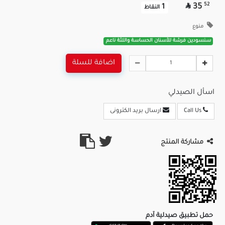

52
35
1
النقاط
منوع
سنسودين فرشة للأسنان الحساسة واللثة ناعم
اضافة للسلة
اسأل الصيدلي
Call Us
ارسال بريد الكترونى
مشاركة المنتج
حمل تطبيق صيدلية آدم