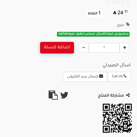

51
24
1
النقاط
منوع
سنسودين فرشاةأسنان حساس-لطيف نعومةفائقه
اضافة للسلة
اسأل الصيدلي
Call Us
ارسال بريد الكترونى
مشاركة المنتج