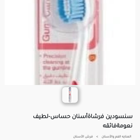
سنسودين فرشاةأسنان حساس-لطيف
نعومةفائقه
العنايه الفم والأسنان
>
فرش الأسنان