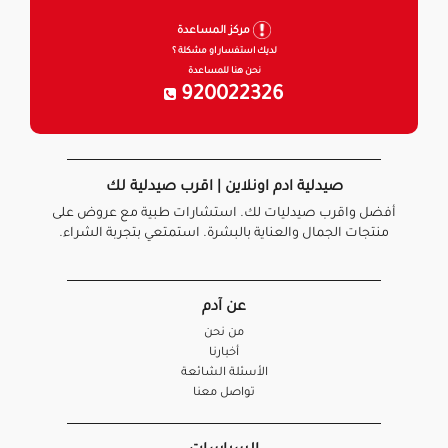
مركز المساعدة
لديك استفسار او مشكلة ؟
نحن هنا للمساعدة
920022326
صيدلية ادم اونلاين | اقرب صيدلية لك
أفضل واقرب صيدليات لك. استشارات طبية مع عروض على
منتجات الجمال والعناية بالبشرة. استمتعي بتجربة الشراء.
عن آدم
من نحن
أخبارنا
الأسئلة الشائعة
تواصل معنا