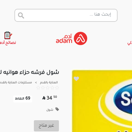
آلي
نصائح آدم
شول فرشه حزاء هوانيه لر
العناية بالقدم
>
مستلزمات العناية بالقدم

50
34
69
النقاط
شول
غير متاح