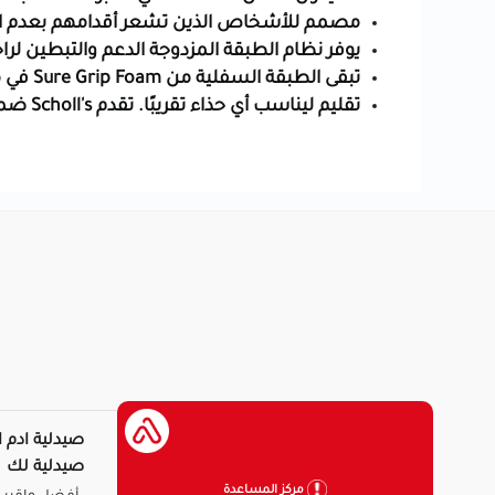
مصمم للأشخاص الذين تشعر أقدامهم بعدم الراح
يوفر نظام الطبقة المزدوجة الدعم والتبطين لراح
تبقى الطبقة السفلية من Sure Grip Foam في مكانها مع تقليل التجاعيد والتكتل
تقليم ليناسب أي حذاء تقريبًا. تقدم Scholl's ضمان استرداد الأموال إذا لم تكن راضيًا عن المنتج
صيدلية ادم ا
صيدلية لك
مركز المساعدة