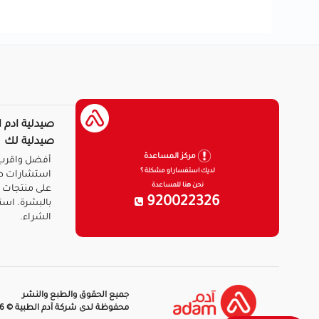
صيدلية ادم ا
صيدلية لك
مركز المساعدة
أفضل واقرب 
لديك استفسار او مشكلة ؟
استشارات ط
نحن هنا للمساعدة
على منتجات ا
920022326
بالبشرة. است
الشراء.
جميع الحقوق والطبع والنشر
محفوظة لدى شركة آدم الطبية © 2026