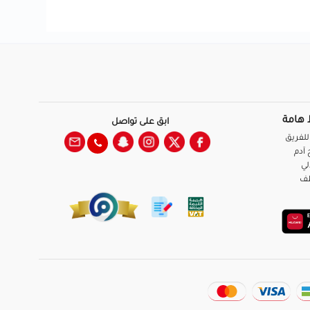
 هامة
ابق على تواصل
للفريق
آدم
لي
ظف