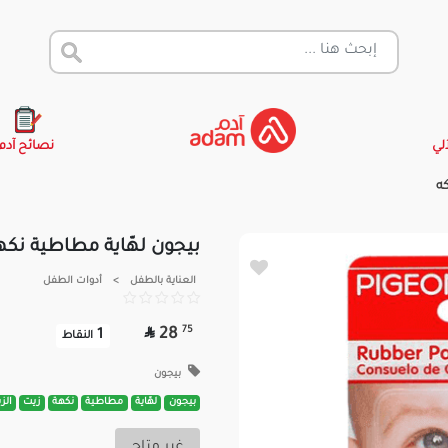
آلي
نصائح آدم
ه
بيجون لهّاية مطاطية نكهة
العناية بالطفل
>
أدوات الطفل

75
28
1
النقاط
بيجون
بيجون
لهّاية
مطاطية
نكهة
زيت
الز