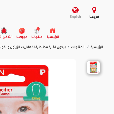
فروعنا
English
(current)
الرئيسية
منتجاتنا
عروضنا
التذكير ال
الرئيسية
المنتجات
بيجون لهّاية مطاطية نكهة زيت الزيتون والفواك