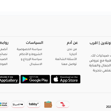
عن آدم
السياسات
روابط
ونلاين | اقرب
من نحن
سياسة الخصوصية
أنضم 
أخبارنا
الشروط و الأحكام
نصائح 
صيدليات لك.
الأسئلة الشائعة
سياسة الإرجاع و
الصيد
بية مع عروض
تواصل معنا
الاستبدال
المو
لجمال والعناية
متعي بتجربة